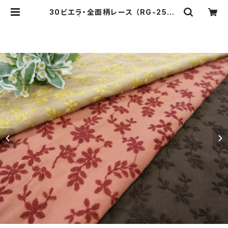
30ビエラ・全面柄レース （RG-2598
4v） | レース工房ルジャンタン