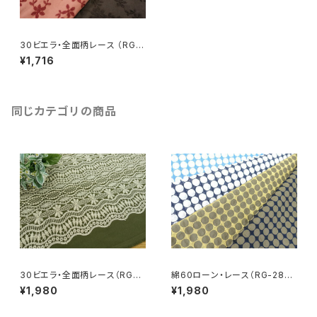
30ビエラ・全面柄レース （RG-
25984v）
¥1,716
同じカテゴリの商品
30ビエラ・全面柄レース（RG-2
綿60ローン・レース（RG-2836
8202v）
5）
¥1,980
¥1,980