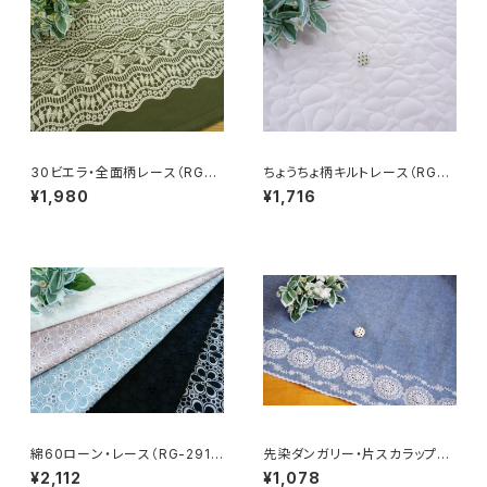
30ビエラ・全面柄レース（RG-2
ちょうちょ柄キルトレース（RG-2
8202v）
8082-pkpk）
¥1,980
¥1,716
綿60ローン・レース（RG-2913
先染ダンガリー・片スカラップレ
9）
ース（RG-28092d-nvof）
¥2,112
¥1,078