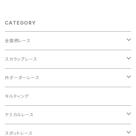
CATEGORY
全面柄レース
綿60ローン
スカラップレース
ダブルガーゼ
ハーフリネン
片ボーダーレース
ラミーリネン
ダブルガーゼ
シャツコール
キルティング
綿麻キャンブリック
先染めダンガリー
ケミカルレース
先染めダンガリー
綿麻キャンブリック
レーヨン麻
スポットレース