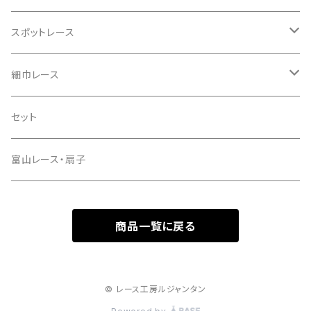
先染めダンガリー
綿麻キャンブリック
レーヨン麻
スポットレース
ハーフリネン
先染め綿ローン
レーヨン
ラミーリネン
細巾レース
ハーフリネンダブルガーゼ
ラミーリネン
綿
ハーフリネン
綿
セット
リネンコットンキャンバス
タイプライター
綿ローン
レーヨン
富山レース・扇子
インディゴデニム
綿キャン・ナチュラルワッシャー
綿麻キャンブリック
ナイロンチュール
商品一覧に戻る
その他
カラーデニム
綿麻シーチング
先染めダンガリー
© レース工房ルジャンタン