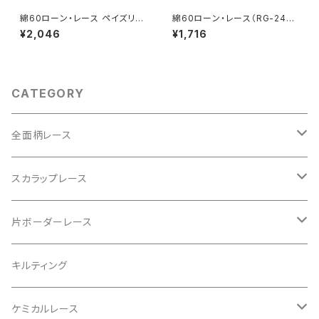
綿60ローン・レース ペイズリー
綿60ローン・レース（RG-2455
（RG-26547）
9）
¥2,046
¥1,716
CATEGORY
全面柄レース
綿60ローン
スカラップレース
ダブルガーゼ
ハーフリネン
片ボーダーレース
ラミーリネン
ダブルガーゼ
シャツコール
キルティング
綿麻キャンブリック
先染めダンガリー
ケミカルレース