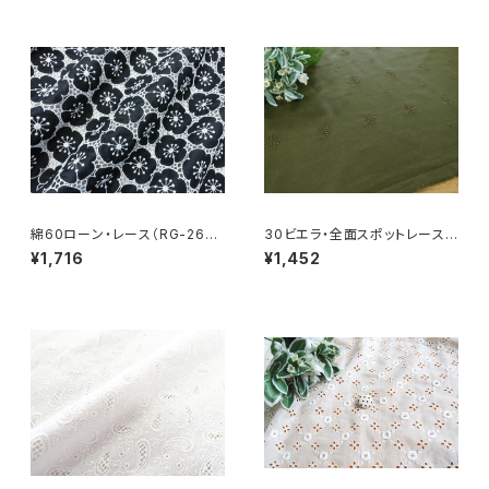
綿60ローン・レース（RG-2667
30ビエラ・全面スポットレース
2c）
（RG-29249v）
¥1,716
¥1,452