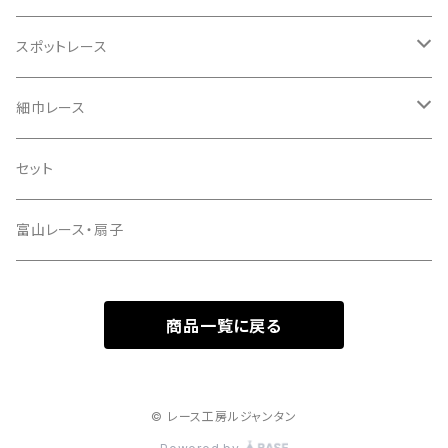
先染めダンガリー
綿麻キャンブリック
レーヨン麻
スポットレース
ハーフリネン
先染め綿ローン
レーヨン
ラミーリネン
細巾レース
ハーフリネンダブルガーゼ
ラミーリネン
綿
ハーフリネン
綿
セット
リネンコットンキャンバス
タイプライター
綿ローン
レーヨン
富山レース・扇子
インディゴデニム
綿キャン・ナチュラルワッシャー
綿麻キャンブリック
ナイロンチュール
商品一覧に戻る
その他
カラーデニム
綿麻シーチング
先染めダンガリー
© レース工房ルジャンタン