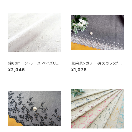
綿60ローン・レース ペイズリー
先染ダンガリー・片スカラップレ
（RG-26547）
ース（RG-28101d-bkof）
¥2,046
¥1,078