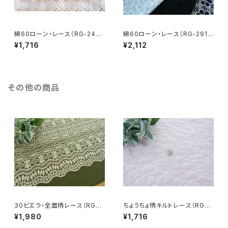
綿60ローン・レース（RG-2455
綿60ローン・レース（RG-2913
9）
9）
¥1,716
¥2,112
その他の商品
30ビエラ・全面柄レース（RG-2
ちょうちょ柄キルトレース（RG-2
8202v）
8082-pkpk）
¥1,980
¥1,716