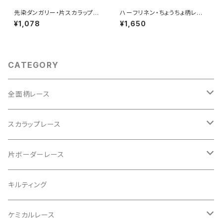
先染ダンガリー・片スカラップレ
ハーフリネン・ちょうちょ柄レー
ース（RG-26440d-bk）
ス（RG-28082hj-kn）
¥1,078
¥1,650
CATEGORY
全面柄レース
綿60ローン
スカラップレース
ダブルガーゼ
ハーフリネン
片ボーダーレース
ラミーリネン
ダブルガーゼ
シャツコール
キルティング
綿麻キャンブリック
先染めダンガリー
ケミカルレース