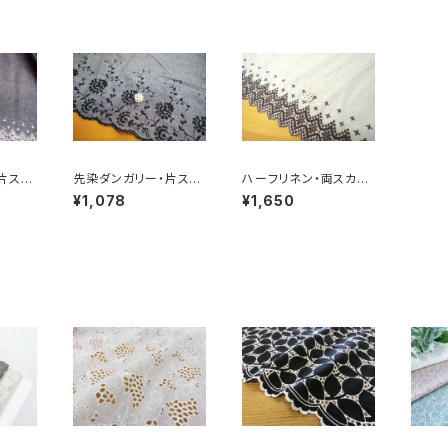
片スカ
先染ダンガリー・片スカ
ハーフリネン・両スカラ
2810
ラップレース（RG-278
ップレース（RG-2800
¥1,078
¥1,650
72d-bk）
0-br）