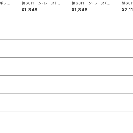
ギレ5
綿60ローン・レース（R
綿60ローン・レース（R
綿60
c-ha
G-26909）
G-26648-bko）
G-29
¥1,848
¥1,848
¥2,1