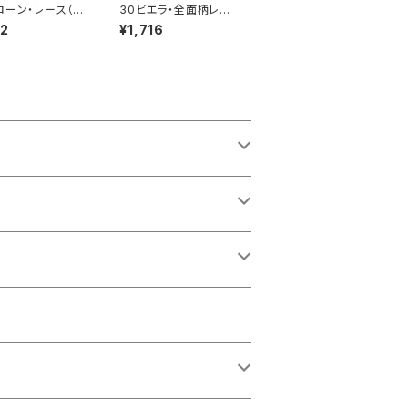
ローン・レース（R
30ビエラ・全面柄レー
139）
ス （RG-25984v）
12
¥1,716