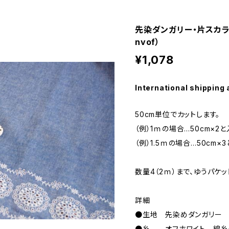
先染ダンガリー・片スカラッ
nvof）
¥1,078
International shipping 
50cm単位でカットします。
（例）1ｍの場合…50cm×2
（例）1.5ｍの場合…50cm×
数量4（2ｍ）まで、ゆうパケッ
詳細
●生地 先染めダンガリー 
●糸 オフホワイト 綿糸・