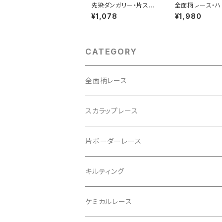
先染ダンガリー・片スカ
全面柄レース・ハ
ラップレース（RG-2810
点セット（RG-ma
¥1,078
¥1,980
1d-bkof）
gire-ao5）
CATEGORY
全面柄レース
綿60ローン
スカラップレース
ダブルガーゼ
ハーフリネン
片ボーダーレース
ラミーリネン
ダブルガーゼ
シャツコール
キルティング
綿麻キャンブリック
先染めダンガリー
ケミカルレース