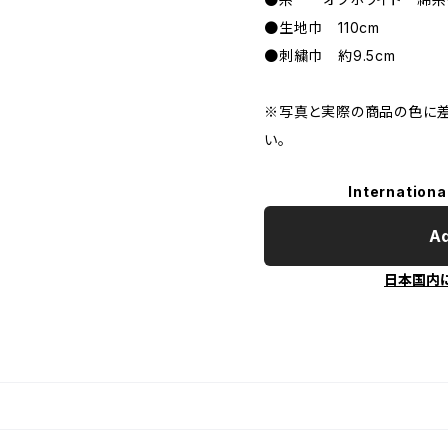
●生地巾 110cm
●刺繍巾 約9.5cm
※写真と実際の商品の色に差
い。
Internationa
Ad
日本国内