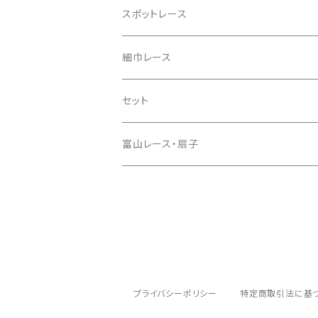
先染めダンガリー
綿麻キャンブリック
レーヨン麻
スポットレース
ハーフリネン
先染め綿ローン
レーヨン
ラミーリネン
細巾レース
ハーフリネンダブルガーゼ
ラミーリネン
綿
ハーフリネン
綿
セット
リネンコットンキャンバス
タイプライター
綿ローン
レーヨン
富山レース・扇子
インディゴデニム
綿キャン・ナチュラルワッシャー
綿麻キャンブリック
ナイロンチュール
その他
カラーデニム
綿麻シーチング
先染めダンガリー
プライバシーポリシー
特定商取引法に基
綿80ローン
ダブルガーゼ